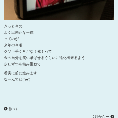
きっと今の
よく出来たなー俺
ってのが
来年の今頃
クソ下手くそだな！俺！って
今の自分を笑い飛ばせるぐらいに進化出来るよう
少しずつを積み重ねて
着実に前に進みます
なーんてね(´ω`)
徐々に
2月からー